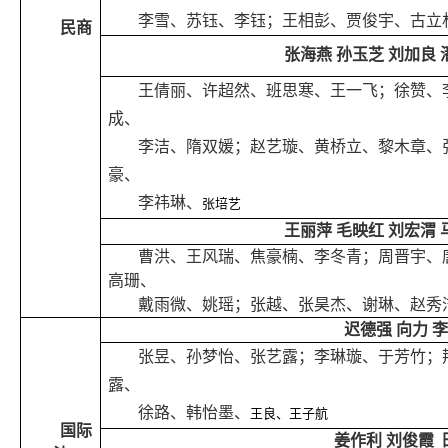
李雪、苏钰、李钰；王相彭、贾俊宇、古立
民商
张海燕
孙玉芝 刘加良 
王倩丽、许超然、班思寒、王一飞；徐赞、
成、
李洁、隋双媛；赵艺璇、黄桥立、黎木章、
豪、
李祎琳、
张培艺
王丽萍
毛映红
刘宏渭
曹洪、王风瑞、焦豪楠、李冬青；周晋宇、
高珊、
戴雨微、姚瑶；张越、张昊杰、谢琳、赵秀
迟德强 向力 
张昱、孙梦怡、张艺露；李琳璇、于芳竹；
露、
徐路、韩怡墨、
王良、王子航
国际
姜作利
刘俊霞 