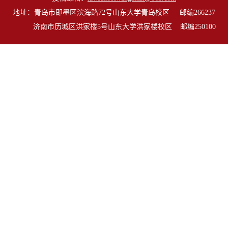
地址：青岛市即墨区滨海路72号山东大学青岛校区 邮编266237
济南市历城区洪家楼5号山东大学洪家楼校区 邮编250100