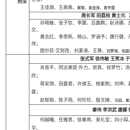
刑法
王佳琦、王高乘、
蔡智、吴金良、曾宇霆
周长军 田荔枝 黄士元 
孙晓敏、张子钦、李震、吕露鹏；赵诗娜、
文、
黄志红、季思帆、杨山、罗涵予；唐行健、
伟；
图尔荪·艾则孜、刘素清、王尊、
刘梦琦、包国
张式军 徐伟敏 王笑冰 
肖音平、阿达莱提·外力、崇真、徐梦竹；
欣；
蒋安琪、田曼君、许骐玉、杨紫荆；刘坤、
霆；
赵智聪、陈子雨、何珍珍、殷文婧、
马喆、崔
秦伟
李洪武 康娜
何越曦、任雅男、徐春亮、吴礼宝；刘小琛
华、