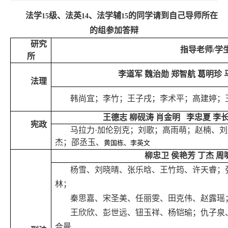
法学
级、法英
、法学辅
的同学请到自己导师所在
15
14
15
的组参加答辩
研究
指导老师
学
/
所
李道军
魏治勋
郑智航
葛明珍
法理
韩尚宜；李竹；王子戌；李术平；高建婷；
王德志 柳砚涛 肖金明 李忠夏 李长
宪政
马拉力·加伦别克；刘歌；高雨萌；赵楠、
杰；邵丞玉、
黄国栋、李英文
柳忠卫
侯艳芳 丁杰 周
杨雪、刘晓晴、张乐晗、王竹筠、许天睿；
林；
秦思嘉、宋圣美、任丽雯、田克伟、赵露瑶
王欣欣、彭世远、钮玉祥、杨铠瑜；仇子泉
合曼、