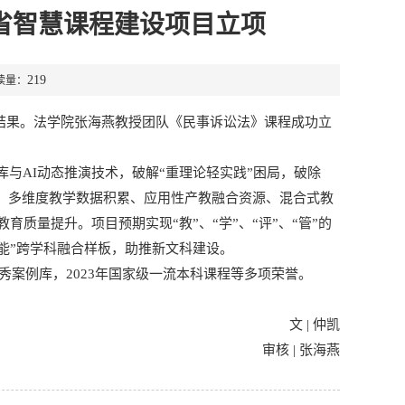
东省智慧课程建设项目立项
219
读量：
项结果。法学院张海燕教授团队《民事诉讼法》课程成功立
与AI动态推演技术，破解“重理论轻实践”困局，破除
系、多维度教学数据积累、应用性产教融合资源、混合式教
质量提升。项目预期实现“教”、“学”、“评”、“管”的
能”跨学科融合样板，助推新文科建设。
秀案例库，2023年国家级一流本科课程等多项荣誉。
文 | 仲凯
审核 | 张海燕