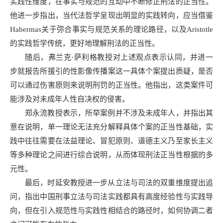
实践性维度，在事实与规范的互动中不断修正刑法的正当性。
他进一步指出，当代法哲学呈现出明显的实践转向，应当借鉴
Habermas关于弥合事实与规范关系的理论路径，以及Aristotle
的实践哲学传统，更好地理解刑法的正当性。
随后，弗兰克·萨利格教授对上述观点表示认同，并进一
步就报告所援引的性影像传播案这一具体个案提出质疑，是否
可以通过伤害原则来说明刑罚的正当性。他指出，这类案件可
能涉及对未成年人性自决权的侵害。
郑永流教授表示，所举案例并不涉及未成年人，并指出其
意在说明，单一理论无法充分解释具体个案的正当性基础，实
践中往往需要在法益理论、冒犯原则、道德主义乃至家长主义
等多种理论之间进行综合说明，从而体现刑法正当性根据的多
元性。
最后，时延安教授进一步从立法与司法的双重维度提出追
问，指出中国刑事立法与司法实践都具有高度经验性与实践导
向，但在引入规范性与实践性相结合的路径时，如何协调二者