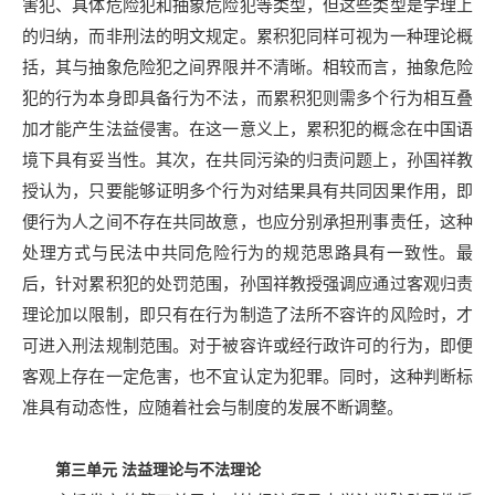
害犯、具体危险犯和抽象危险犯等类型，但这些类型是学理上
的归纳，而非刑法的明文规定。累积犯同样可视为一种理论概
括，其与抽象危险犯之间界限并不清晰。相较而言，抽象危险
犯的行为本身即具备行为不法，而累积犯则需多个行为相互叠
加才能产生法益侵害。在这一意义上，累积犯的概念在中国语
境下具有妥当性。其次，在共同污染的归责问题上，孙国祥教
授认为，只要能够证明多个行为对结果具有共同因果作用，即
便行为人之间不存在共同故意，也应分别承担刑事责任，这种
处理方式与民法中共同危险行为的规范思路具有一致性。最
后，针对累积犯的处罚范围，孙国祥教授强调应通过客观归责
理论加以限制，即只有在行为制造了法所不容许的风险时，才
可进入刑法规制范围。对于被容许或经行政许可的行为，即便
客观上存在一定危害，也不宜认定为犯罪。同时，这种判断标
准具有动态性，应随着社会与制度的发展不断调整。
第三单元
法益理论与不法理论