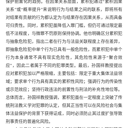
保护前置化的趋势。在因果关系层面，累积犯通过“累积因果
关系”或“概率提升”来说明行为与结果之间的联系，即将所有
对结果有贡献的行为都认定为与结果存在因果关系，从而具备
可归责性。同时，累积犯虽降低入罪门槛，但仍可通过限定最
低不法程度，与微罪不罚原则保持协调。他也明确区分累积犯
与抽象危险犯，指出二者在行为与法益关联程度上存在差异，
即抽象危险犯中单个行为已具有一般危险性，而累积犯中单个
行为本身通常不具有现实危险性，其危险性来源于“聚合效
应”，因此二者属于不同的犯罪类型。最后，孙国祥教授提出
应对累积犯加以严格限缩，主要包括：限定于重大集体法益领
域；要求单个行为具有真实的累积性风险；强调行为的传染性
或示范效应；坚持行政违法的前置性与刑法的补充性地位等。
总体而言，孙国祥教授强调，累积犯虽在一定程度上突破了传
统刑法教义学对犯罪的认定，但其正当性可以在风险社会与集
体法益保护的背景下获得证成，同时必须防止其过度扩张导致
刑事责任的普遍化风险。