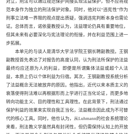
对立，刑法可以通过规范保护间接实现法益保护，但不应将规
范本身作为独立的刑法保护对象。同时，他对以“违宪性”作为
刑事立法唯一界限的观点提出质疑，强调违宪判断本身也需论
证。总体而言，诺依曼教授认为，法益理论仍具有重要地位，
但其未来有必要深化与宪法理论的衔接，并在利益范围上进一
步拓展。
本单元的与谈人是清华大学法学院王钢长聘副教授。王钢
副教授首先表达了对报告的高度认同，认为刑法所保护的法益
最终均应还原为人的利益，即便是所谓集体法益或超个人法
益，本质上仍以个体利益为归宿。其次，王钢副教授系统分析
了法益概念无法被放弃的原因。他指出，近代以来本质主义的
衰落使得刑法难以再根据形而上学进行正当化论证，而更多地
转向功能主义、目的理性和工具理性。在此背景下，刑法通过
保护利益的效果来实现自我正当化，法益概念因此成为不可替
代的核心工具。同时，他也认为，从Luhmann的社会系统理论
来看，刑法教义学虽然具有封闭性，但仍需保持认知上的开放