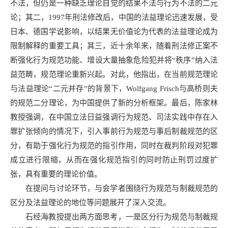
不法，但仍是一种缺乏理论自觉的结果不法与行为不法的二元
论；其二，1997年刑法修改后，中国的法益理论迅速发展，受
日本、德国学说影响，以结果无价值论为代表的法益理论成为
限制解释的重要工具；其三，近十余年来，随着刑法修正案不
断强化行为规范功能、增设大量抽象危险犯并将“秩序”纳入法
益范畴，规范理论重新兴起。对此，他指出，在当前规范理论
与法益理论“二元并存”的背景下，Wolfgang Frisch与高桥则夫
的规范二分理论，为中国提供了新的分析框架。最后，陈家林
教授强调，在中国立法日益强调行为规范、司法实践中存在入
罪扩张倾向的情况下，引入事前行为规范与事后制裁规范的区
分，有助于强化行为规范的指引作用，同时在裁判阶段对犯罪
成立进行限缩，从而在强化规范指引的同时防止刑罚过度扩
张，具有重要的理论价值。
在提问与讨论环节，与会学者围绕行为规范与制裁规范的
区分及法益理论的地位等问题展开了深入交流。
石经海教授提出两方面思考，一是区分行为规范与制裁规