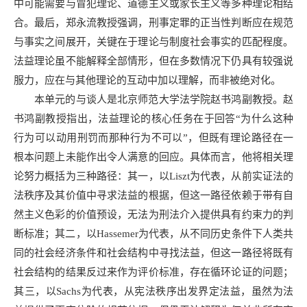
中可能需要与冒犯理论、道德主义或家长主义等多种理论相结
合。最后，郑永流教授强调，刑事定罪的正当性判断应在规范
与事实之间展开，关键在于理论与制度社会事实的匹配程度。
法益理论虽不能解释全部情形，但在多数情况下仍具有较强说
服力，应在与其他理论的互动中加以理解，而非被绝对化。
本单元的与谈人是北京师范大学法学院赵书鸿副教授。赵
书鸿副教授指出，法益理论的核心任务在于回答“为什么这种
行为可以动用刑罚而那种行为不可以”，但既有理论路径在一
根本问题上未能作出令人满意的回应。具体而言，他将相关理
论努力概括为三种路径：其一，以Liszt为代表，从前实证法的
法秩序及其价值中寻求法益的根据，但这一路径依赖于带有自
然主义色彩的价值预设，无法为刑法介入提供具有约束力的判
断标准；其二，以Hassemer为代表，从不同历史条件下人类共
同的社会经济条件和社会结构中寻找法益，但这一路径将既有
社会结构的结果反过来作为评价标准，存在循环论证的问题；
其三，以Sachs为代表，从宪法秩序出发界定法益，虽然为法