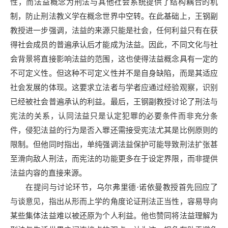
性，而法益概念为刑法与其他社会系统提供了结构耦合的机
制，防止刑法教义学在概念世界中空转。在此基础上，王钢副
教授进一步强调，法益的来源只能是社会，任何利益只有在获
得社会成员的普遍承认后才能成为法益。因此，不同文化与社
会背景将直接影响法益的范围，这也使得法益概念具有一定的
不可定义性。但这种不可定义性并不是自身缺陷，而是其适应
社会发展的体现。这要求立法者与学者应通过经验观察，识别
已经被社会普遍承认的利益。最后，王钢副教授讨论了刑法与
宪法的关系，认同法益只是认定犯罪的必要条件而非充分条
件，侵犯法益的行为是否入罪还需接受宪法尤其是比例原则的
限制。但他同时指出，单纯强调法益保护可能导致刑法扩张甚
至滑向敌人刑法，而宪法的功能更多在于设定界限，而非提供
法益内容的直接来源。
在提问与讨论环节，乌尔弗里德·诺依曼教授首先回应了
与谈意见，指出从形而上学的角度论证刑法正当性，容易导向
某些集体法益难以被还原为个人利益。他也赞同将法益理解为