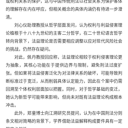
或权利关系的保护，这与中国传统刑法以社会关系为保护客体
的理解存在内在呼应，但相关概念的具体内涵仍有待进一步澄
清。
刘心仪助理教授从哲学层面发问，认为权利与利益侵害理
论植根于十八十九世纪的主客二分哲学，在二十世纪语言哲学
转向背景下，法益理论是否需要相应调整以应对现代风险社会
的挑战，仍然存在疑问。
对此，佩丹教授回应称，法益理论相较于权利侵害理论更
为抽象，其核心功能在于提供边界与限制，避免刑法过度扩
张。但如果将法益侵害泛化为对法律关系的破坏，可能导致判
断标准过于宽泛，从而削弱具体认定能力，因此在个案中仍需
回溯至个体权利层面加以把握。同时，对于哲学基础的变迁，
她认为新哲学可能带来影响，但尚未对既有法益理论构成根本
冲击。
此外，郑童博士向江溯研究员提问，认为在中国刑法分则
条文相对简略的背景下，学界借助法益解释构成要件具有一定