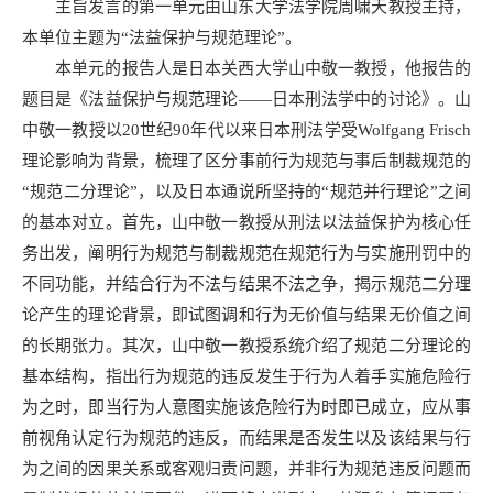
主旨发言的第一单元由山东大学法学院周啸天教授主持，
本单位主题为“法益保护与规范理论”。
本单元的报告人是日本关西大学山中敬一教授，他报告的
题目是《法益保护与规范理论——日本刑法学中的讨论》。山
中敬一教授以20世纪90年代以来日本刑法学受Wolfgang Frisch
理论影响为背景，梳理了区分事前行为规范与事后制裁规范的
“规范二分理论”，以及日本通说所坚持的“规范并行理论”之间
的基本对立。首先，山中敬一教授从刑法以法益保护为核心任
务出发，阐明行为规范与制裁规范在规范行为与实施刑罚中的
不同功能，并结合行为不法与结果不法之争，揭示规范二分理
论产生的理论背景，即试图调和行为无价值与结果无价值之间
的长期张力。其次，山中敬一教授系统介绍了规范二分理论的
基本结构，指出行为规范的违反发生于行为人着手实施危险行
为之时，即当行为人意图实施该危险行为时即已成立，应从事
前视角认定行为规范的违反，而结果是否发生以及该结果与行
为之间的因果关系或客观归责问题，并非行为规范违反问题而