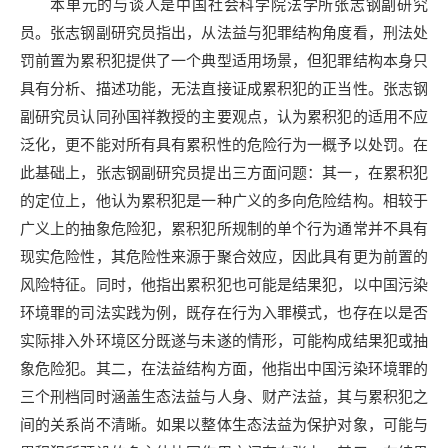
本单元的与谈人是中国社会科学院法学所张志钢副研究
员。张志钢副研究员指出，从法益与犯罪结构角度看，刑法处
罚前置为累积犯提供了一个典型适用场景，但犯罪结构本身只
具有分析、描述功能，无法直接证成累积犯的正当性。张志钢
副研究员认同孙国祥教授的主要观点，认为累积犯的适用不应
泛化，更不能对所有具有累积性的危险行为一概予以处罚。在
此基础上，张志钢副研究员提出三方面问题：其一，在累积犯
的定位上，他认为累积犯是一种广义的多向危险结构。相较于
广义上的抽象危险犯，累积犯所规制的单个行为通常并不具有
现实危险性，其危险性来源于聚合效应，因此具有更为前置的
风险特征。同时，他指出累积犯也可能是结果犯，以中国污染
环境罪的司法实践为例，既存在行为入罪模式，也存在以是否
实际排入外环境区分既遂与未遂的情形，可能构成结果犯或抽
象危险犯。其二，在法益结构方面，他指出中国污染环境罪的
三个刑档同时涵盖生态法益与人身、财产法益，其与累积犯之
间的关系尚不清晰。如果以整体生态法益为保护对象，可能与