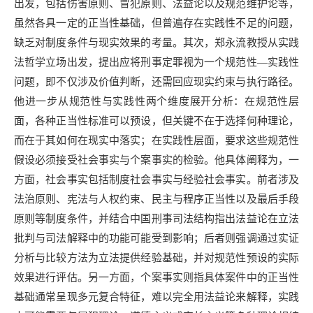
出发，包括伤害原则、冒犯原则、法益论以及规范维护论等，
虽然各具一定的正当性基础，但普遍存在实践性不足的问题，
缺乏对制度条件与现实效果的考量。其次，郑永流教授从实践
法哲学立场出发，提出应将刑事定罪视为一个规范性—实践性
问题，即不仅涉及价值判断，还需回应现实约束与执行路径。
他进一步从规范性与实践性两个维度展开分析：在规范性层
面，各种正当性标准可以预设，但关键不在于选择何种理论，
而在于其如何在现实中落实；在实践性层面，要求这些规范性
假设必须接受社会事实与个案事实的检验。他具体阐释为，一
方面，社会事实包括制度社会事实与经验社会事实。前者涉及
法治原则、宪法与人权约束、民主与程序正当性以及最后手段
原则等制度条件，并结合中国刑事司法结构指出法益论在立法
批判与司法解释中的功能可能受到影响；后者则强调通过实证
分析与比较方法为立法提供经验基础，并对规范性预设的实际
效果进行评估。另一方面，个案事实则指具体案件中的正当性
基础通常呈现多元复合特征，难以完全用法益论来解释，实践