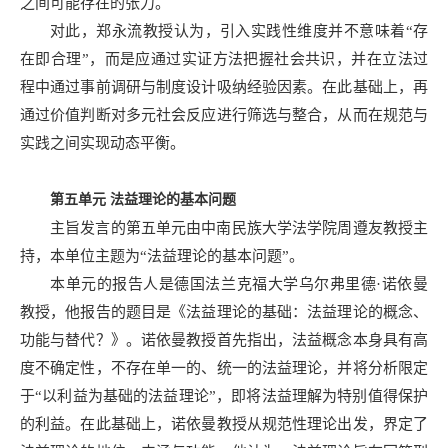
之间可能存在的张力。
对此，郑永流教授认为，引入实践性维度并不意味着“存
在即合理”，而是应通过实证方法把握社会共识，并在立法过
程中通过事前调研与制度设计吸纳经验因素。在此基础上，再
通过价值判断对多元社会反应进行筛选与整合，从而在规范与
实践之间实现动态平衡。
第五单元
法益理论的基本问题
主旨发言的第五单元由中南民族大学法学院周遵友教授主
持，本单位主题为“法益理论的基本问题”。
本单元的报告人是德国法兰克福大学乌尔弗里德·诺依曼
教授，他报告的题目是《法益理论的基础：法益理论的概念、
功能与替代？》。诺依曼教授首先指出，法益概念本身具有高
度不确定性，不存在单一的、统一的法益理论，并将分析限定
于“以利益为基础的法益理论”，即将法益理解为特别值得保护
的利益。在此基础上，诺依曼教授从规范性理论出发，界定了