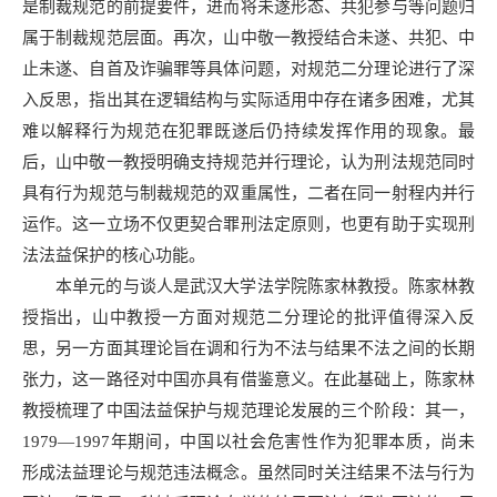
是制裁规范的前提要件，进而将未遂形态、共犯参与等问题归
属于制裁规范层面。再次，山中敬一教授结合未遂、共犯、中
止未遂、自首及诈骗罪等具体问题，对规范二分理论进行了深
入反思，指出其在逻辑结构与实际适用中存在诸多困难，尤其
难以解释行为规范在犯罪既遂后仍持续发挥作用的现象。最
后，山中敬一教授明确支持规范并行理论，认为刑法规范同时
具有行为规范与制裁规范的双重属性，二者在同一射程内并行
运作。这一立场不仅更契合罪刑法定原则，也更有助于实现刑
法法益保护的核心功能。
本单元的与谈人是武汉大学法学院陈家林教授。陈家林教
授指出，山中教授一方面对规范二分理论的批评值得深入反
思，另一方面其理论旨在调和行为不法与结果不法之间的长期
张力，这一路径对中国亦具有借鉴意义。在此基础上，陈家林
教授梳理了中国法益保护与规范理论发展的三个阶段：其一，
1979—1997年期间，中国以社会危害性作为犯罪本质，尚未
形成法益理论与规范违法概念。虽然同时关注结果不法与行为