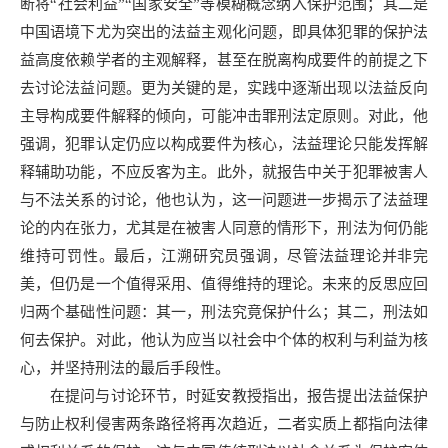
断将“社会利益”“国家安全”等模糊概念纳入保护范围；其二是
中国语境下尤为突出的法益主观化问题，即具体犯罪的保护法
益高度依赖学者的主观解释，甚至在脱离构成要件的前提之下
去讨论法益问题。更为关键的是，实践中逐渐出现以法益反向
主导构成要件解释的倾向，可能冲击罪刑法定原则。对此，他
强调，犯罪认定仍应以构成要件为核心，法益理论只能发挥解
释辅助功能，不应反客为主。此外，就报告中关于犯罪被害人
与不法关系的讨论，他也认为，这一问题进一步揭示了法益理
论的内在张力，尤其是在被害人同意的情形下，刑法为何仍能
维持可罚性。最后，江溯研究员强调，尽管法益理论并非完
美，但仍是一个值得采用、值得维持的理论。未来的反思应回
归两个基础性问题：其一，刑法究竟保护什么；其二，刑法如
何去保护。对此，他认为应当以社会中个体的权利与利益为核
心，并坚持刑法的最后手段性。
在提问与讨论环节，时延安教授指出，报告提出法益保护
与防止权利侵害两条路径将再次趋近，二者实质上都指向法律