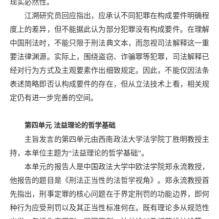
现实必然性。
江溯研究员回应指出，应承认不同犯罪在构成要件明确程
度上的差异，但不能据此认为部分犯罪没有构成要件。在理解
中国刑法时，不能只限于刑法典文本，而忽视司法解释这一重
要法律渊源。实际上，围绕盗窃、诈骗罪等犯罪，司法解释已
经对行为方式及主观要素作出细致规定。因此，不能仅因法条
表述简略即否认构成要件的存在，但从立法技术上看，相关规
定仍有进一步完善的空间。
第四单元
法益理论的哲学基础
主旨发言的第四单元由西南政法大学法学院丁胜明教授主
持，本单位主题为“法益理论的哲学基础”。
本单元的报告人是中国政法大学中欧法学院郑永流教授，
他报告的题目是《刑法正当性的法哲学视角》。郑永流教授首
先指出，刑事定罪的核心问题在于界定刑罚的功能边界，即何
种行为应受刑罚以及其正当性标准何在。既有理论多从规范性