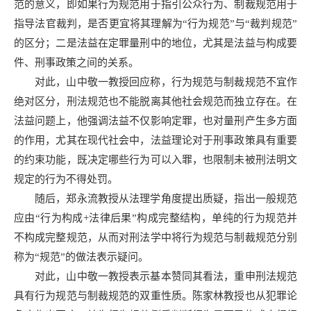
范的意义，即如果行为规范用于指引公众行为、制裁规范用于
指导法官裁判，是否更宜将其理解为“行为规范”与“裁判规范”
的区分；二是法益在定罪量刑中的地位，尤其是法益与构成要
件、刑事政策之间的关系。
对此，山中敬一教授回应称，行为规范与制裁规范不宜作
绝对区分，刑法规范也不能脱离其他社会规范而独立存在。在
法益问题上，他强调法益不仅影响定罪，也对量刑产生多方面
的作用，尤其在现代社会中，法益理论对于刑事政策具有重要
的约束功能，既决定哪些行为可以入罪，也限制未被刑法明文
规定的行为不得处罚。
随后，郑永流教授从法理学角度提出质疑，指出一般规范
应由“行为构成+法律后果”构成完整结构，单纯的行为规范并
不构成完整规范，从而对刑法学中将行为规范与制裁规范分别
称为“规范”的做法表示疑问。
对此，山中敬一教授表示基本赞同其看法，重申刑法规范
具有行为规范与制裁规范的双重性质。陈家林教授也从犯罪论