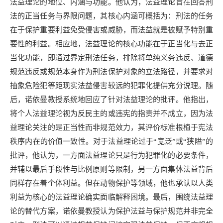
法益理论的地位、内涵与功能。他认为，法益理论旨在回答刑
法的正当任务与界限问题，其核心内涵可概括为：刑法的任务
在于保护重要利益免受侵害或威胁，而法益就是被赋予特别重
要性的利益。相应地，法益理论的核心功能在于正当化与去正
当化功能，即通过界定刑法任务，排除将单纯义务违反、道德
规范违反或规范本身作为刑法保护对象的立法路径，并要求对
抽象危险犯等距现实法益侵害较远的犯罪化提供充分说理。随
后，诺依曼教授系统地回应了针对法益理论的批评。他指出，
将个人法益理论视为反民主的或违宪的指责并不成立，因为法
益理论关注的是正当性而非规范效力，其评价标准根植于宪法
秩序内在的价值一致性。对于法益理论过于“宽泛”或“狭隘”的
批评，他认为，一方面法益理论只是行为犯罪化的必要条件，
并辅以最后手段性与比例原则等限制，另一方面集体法益背后
同样存在着个体利益。但在动物保护等领域，他也承认以人类
利益为核心的法益理论确实面临解释困境。最后，围绕法益理
论的替代方案，诺依曼教授认为保护法益与保护规范并非完全