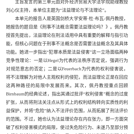
主旨发言的第三单元由对外经济贸易大学法学院助理教授
刘心仪主持，本单位主题为“法益理论与不法理论”。
本单元的报告人是英国剑桥大学安蒂·杜·布瓦-佩丹教授，
她报告的题目是《刑事不法概念需要法益理论吗？》。佩丹教
授首先提出，法益理论在刑法适用中具有重要的解释与指引功
能，但核心问题在于刑事不法概念是否需要法益概念及其具体
功能。她进一步指出“犯罪本质是法益侵害”这一立场面临两种
竞争性理论：一是以Hegel为代表的法秩序否定说，强调行为
对规范意志的否定；二是以Feuerbach为代表的权利侵害说，
将不法理解为对他人主观权利的侵犯，而法益理论正是在回应
这两种路径的局限中发展而来。其次，佩丹教授重点回顾
Birnbaum的经典论述，指出其通过批评“权利侵害”概念的过度
扩张，从而将刑法关注点从形式上的权利结构转向实质性的利
益保护，并将“危险”纳入不法评价范围，从而拓展了刑法评价
的范围。不过，她也认为法益理论存在内在张力，即一方面突
破了权利侵害模式的局限，使过失危险行为、未遂乃至部分预