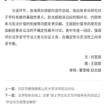
与谈环节，张海燕对讲座内容作总结，指出体系化研究对
于学科发展的基础性意义。赵志超就诉讼标的相对论、内部体
系与宪法价值的衔接等问题发表见解。王超就价值导向是否会
加剧民事诉讼法的不确定性展开讨论。袁中华逐一回应，强调
评价法学坚守守法义务与论证义务，在确定性与灵活性之间寻
求平衡。
文 | 刘宽丽
图 | 王国萱
审核 | 董雪梅 赵志超
上一篇：
闫召华教授做客山东大学法学前沿论坛
下一篇：
法学院举办线上“法聿”硕士学位论文写作指导系列活动之
“毕业论文政策全解析”