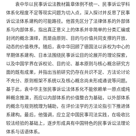
袁中华以民事诉讼法教材篇章体例不统一、民事诉讼学科
体系化程度不足等现实问题为切入点，深入探讨并反思了民事
诉讼法体系建构的可能路径。他首先区分了法律体系的外部体
系与内部体系，指出真正意义上的体系并非简单的分类汇编或
封闭的概念演绎，而是由原则、目的与价值共同支撑的开放、
动态的价值秩序。随后，袁中华回顾了德国法以诉权为中心的
早期体系建构、日本法围绕民事诉讼目的论展开的理论探索，
以及中国学界在诉权论、目的论、基本原则与核心概念研究方
面的既有成果，并指出当前研究仍存在共识不足、方法论讨论
不充分、原则框架不系统以及核心概念尚未形成通说等问题。
基于此，袁中华主张民事诉讼法体系化不能依赖单一原点或纯
粹概念推演，而应以内部体系的价值整合为基础，以外部体系
的概念与规则梳理为辅助，在评价法学的方法论指引下推进体
系建构。最后，他强调，应立足中国民事司法实践，在吸收比
较法经验的基础上，逐步形成具有中国特色的民事诉讼法理论
体系与话语体系。