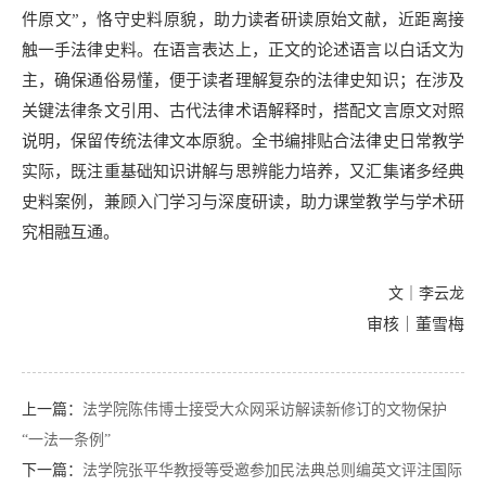
件原文”，恪守史料原貌，助力读者研读原始文献，近距离接
触一手法律史料。在语言表达上，正文的论述语言以白话文为
主，确保通俗易懂，便于读者理解复杂的法律史知识；在涉及
关键法律条文引用、古代法律术语解释时，搭配文言原文对照
说明，保留传统法律文本原貌。全书编排贴合法律史日常教学
实际，既注重基础知识讲解与思辨能力培养，又汇集诸多经典
史料案例，兼顾入门学习与深度研读，助力课堂教学与学术研
究相融互通。
文｜李云龙
审核｜董雪梅
上一篇：
法学院陈伟博士接受大众网采访解读新修订的文物保护
“一法一条例”
下一篇：
​法学院张平华教授等受邀参加民法典总则编英文评注国际