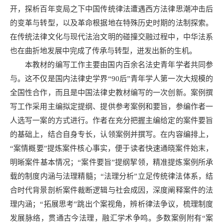
开，探析百年变局之下中国传统律法遭遇西方法律思潮冲击后
的变革与转型，以及革命根据地在特殊历史时期的法制探索。
在传统法律文化与现代法治文明的碰撞交融过程中，中华法系
也在曲折地发展中完成了传承与转型，迸发出新的生机。
本教材的编写工作主要由国内百余名法史青年学者共同参
与。这不仅是国内法律史学界“90后”青年学人第一次大规模的
全国性合作，而且是中国法律史教材编写的一次创新。案例撰
写工作采用主编拟定提纲、提供参考案例和要旨，参编作者一
人选写一案的方式进行。作者在充分把握主编给定的案件要旨
的基础上，结合自身专长，认领案例并撰写。在内容编排上，
“案情概要”提炼案件核心事实，便于读者快速通晓案件始末，
明晰案件基本情况；“案件要旨”提纲挈领，精准提炼案例所承
载的制度内涵与法理精髓；“法理分析”立足传统律法体系，结
合时代背景剖析案件裁断逻辑与社会成因，深度阐释案件的法
理内涵；“拓展思考”跳出个案视角，辨析律法争议，梳理制度
发展脉络，贯通古今法理，融汇学术争鸣。多数案例附有“案