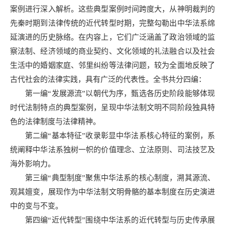
案例进行深入解析。这些典型案例时间跨度大，从神明裁判的
先秦时期到法律传统的近代转型时期，完整勾勒出中华法系绵
延演进的历史脉络。在内容上，它们广泛涵盖了政治领域的监
察法制、经济领域的商业契约、文化领域的礼法融合以及社会
生活中的婚姻家庭、邻里纠纷等法律问题，较为全面地反映了
古代社会的法律实践，具有广泛的代表性。全书共分四编：
第一编“发展源流”以朝代为序，甄选各历史阶段能够体现
时代法制特点的典型案例，呈现中华法制文明不同阶段独具特
色的法律制度与法律精神。
第二编“基本特征”收录彰显中华法系核心特征的案例，系
统阐释中华法系独树一帜的价值理念、立法原则、司法技艺及
海外影响力。
第三编“典型制度”聚焦中华法系的核心制度，溯其源流、
观其嬗变，展现作为中华法制文明骨骼的基本制度在历史演进
中的变与不变。
第四编“近代转型”围绕中华法系的近代转型与历史传承展