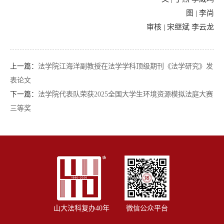
图 | 李尚
审核 | 宋继斌 李云龙
上一篇：
法学院江海洋副教授在法学学科顶级期刊《法学研究》发
表论文
下一篇：
法学院代表队荣获2025全国大学生环境资源模拟法庭大赛
三等奖
山大法科复办40年
微信公众平台