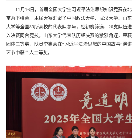
11月16日，首届全国大学生习近平法治思想知识竞赛在北
京落下帷幕。本届大赛汇聚了中国政法大学、武汉大学、山东
大学等全国89所高校的代表队参与，经初赛筛选，20支队伍进
入决赛同台竞技。山东大学代表队历经决赛的激烈角逐，荣获
团体三等奖，队员李鑫意在“习近平法治思想的中国故事”演讲
环节中获个人二等奖。