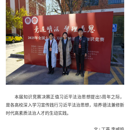
本届知识竞赛决赛正值习近平法治思想提出5周年之际，
是各高校深入学习宣传践行习近平法治思想，培养德法兼修新
时代高素质法治人才的生动实践。
文 | 丁燕 李威鸣