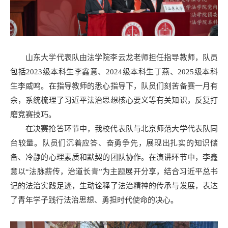
山东大学代表队由法学院李云龙老师担任指导教师，队员
包括2023级本科生李鑫意、2024级本科生丁燕、2025级本科
生李威鸣。在指导教师的悉心指导下，队员们刻苦备赛一月有
余，系统梳理了习近平法治思想核心要义等有关知识，反复打
磨竞赛技巧。
在决赛抢答环节中，我校代表队与北京师范大学代表队同
台较量。队员们沉着应答、奋勇争先，展现出扎实的知识储
备、冷静的心理素质和默契的团队协作。在演讲环节中，李鑫
意以“法脉薪传，治道长青”为主题展开分享，结合习近平总书
记的法治实践足迹，生动诠释了法治精神的传承与发展，表达
了青年学子践行法治思想、勇担时代使命的决心。