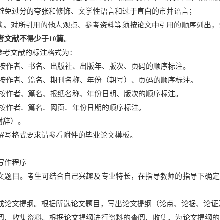
避免过分的夸张和修饰、文学性语言和过于直白的市井语言；
文献。对所引用的他人观点、参考资料等须按论文中引用的顺序列出
考文献不得少于10篇
。
和参考文献的标注格式为：
书：按作者、书名、出版社、出版年、版次、页码的顺序标注。
刊：按作者、篇名、期刊名称、年份（期号）、页码的顺序标注。
纸：按作者、篇名、报纸名称、年份日期、版次的顺序标注。
页：按作者、篇名、网页、年份日期的顺序标注。
谢辞）。
撰写格式要求请参看附件的毕业论文模板。
写作程序
文题目。考生可结合自己兴趣及专业特长，在指导教师的指导下确定
成论文提纲。根据所选论文题目，写出论文提纲（论点、论据、论证
阅、收集资料。根据论文提纲进行资料的查阅、收集，为论文提纲的