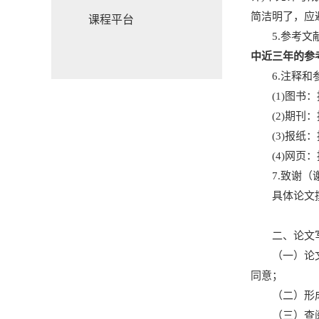
简洁明了，应
课程平台
5.参考
中近三年的参
6.注释
(1)图
(2)期
(3)报
(4)网
7.致谢（
具体论文
二、论文
（一）论
同意；
（二）形
（三）查