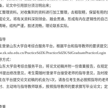
备，论文中引用部分须注明出来；
工整理资料。对收集到的资料进行加工整理，去粗取精，保留有用的
成论文。将有关资料深刻领会、融会贯通，形成有内在逻辑性的自己
清晰，结构严谨，叙述流畅，理论联系实际。
指导
生登录
山东大学自考综合服务平台，根据平台和指导教师的要求提交
ww.zk.sdu.edu.cn/PracticeSdZK/PracticeSdZK/SdGraduatePracticeLogin
导方式：
山东大学自考综合服务平台，将论文初稿并附一份查重报告，在规定
并提出修改意见，考生需随时登录平台接受老师的指导意见，及时按
生在平台提交论文初稿的机会为5次，请各位考生务必按照指导的老
时、主动地与指导教师联系，按照指导教师的要求撰写毕业论文；定
查重