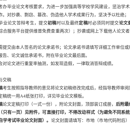
考办毕业论文考核要求，为进一步加强高等学校学风建设，惩治学术
作。对抄袭、剽窃、篡改、伪造他人学术成果行为，坚决予以杜绝；
毕业论文答辩考生，提交
初稿
时以及最终
定稿
时必须同时提交
论文
综合服务平台提供维普免费查重两次）；抄袭或网上下载他人论文者
需提交由本人签名的论文承诺书；论文承诺书请填写详细工作单位或
报告、论文诚信承诺书，附在毕业论文最后面。
会对论文进行重复率抽测，如发现造假，一律取消答辩成绩。
与交稿
稿
考生按照指导教师的意见将论文初稿修改完成后，经指导教师审阅
定稿统一用A4纸张打印，详见毕业论文模板。
稿
论文定稿打印（一式一份），附论文封面，顶部装订成册，
后附最
（只有一页）见附件，可直接打印，不得改动样式（为避免不同系统
自学考试毕业论文封面
）。
论文封面请填写：市地（市地代码附后）