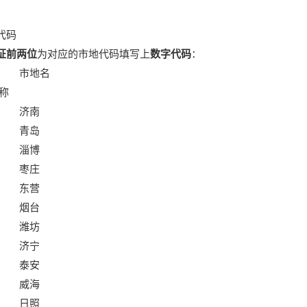
代码
证前两位
为对应的市地代码填写上
数字代码
：
市地名
称
济南
青岛
淄博
枣庄
东营
烟台
潍坊
济宁
泰安
威海
日照