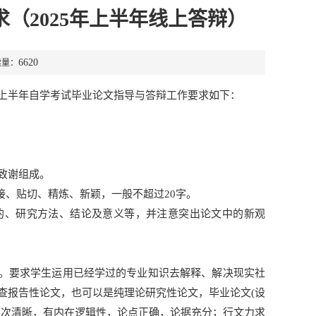
（2025年上半年线上答辩）
6620
读量：
上半年自学考试毕业论文指导与答辩工作要求如下：
致谢组成。
接、贴切、精炼、新颖，一般不超过20字。
的、研究方法、结论及意义等，并注意突出论文中的新观
成。要求学生运用已经学过的专业知识去解释、解决现实社
查报告性论文，也可以是纯理论研究性论文，毕业论文(设
层次清晰，有内在逻辑性，论点正确，论据充分；行文力求