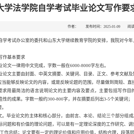
大学法学院自学考试毕业论文写作要求
作者： 发布时间：2025-01-09 阅
自学考试办公室的委托和山东大学继续教育学院的安排，我院对今年
写作基本要求
论文一律用中文完成，字数一般在6000-8000字左右。
业论文主要由封面、中英文摘要、关键词、目录、正文、参考文献及
。应当能够反映论文的内容，或是反映论题的范围，尽量做到简短、直
。要求用最简洁的语言说明论文的主要内容及要点，主要包括写作目
性的成果。字数一般约300-800字，并在摘要后列出3-5个关键词；
要。
正文。毕业论文的主体和核心部分，由前言、本论、结论三个部分组
际问题和有价值的理论问题，可以是有一定理论深度的工作研究、调
成工作总结；论文要有一定的理论价值和应用价值，结构合理，段落