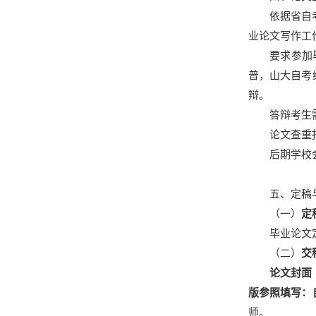
依据省自
业论文写作工
要求参加
普，山大自考
辩。
答辩考生
论文查重
后期学校
五、定稿
（一）
定
毕业论文
（二）
交
论文封面
版参照填写：
师。