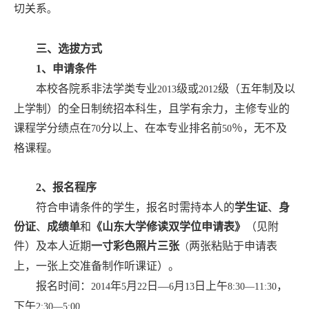
切关系
。
三、选拔方式
1
、申请条件
本校各院系非法学类专业
级或
级（五年制及以
2013
2012
上学制）的全日制统招本科生，且学有余力，主修专业的
课程学分绩点在
分以上、在本专业排名前
％，无不及
70
50
格课程。
2
、报名程序
符合申请条件的学生，报名时需持本人的
学生证
、
身
份证
、
成绩单
和
《山东大学修读双学位申请表》
（见附
件）及本人近期
一寸彩色照片三张
两张粘贴于申请表
（
上，一张上交准备制作听课证）。
报名时间：
年
月
日
—
月
日上午
，
2014
5
22
6
13
8:30—11:30
下午
2:30—5:00