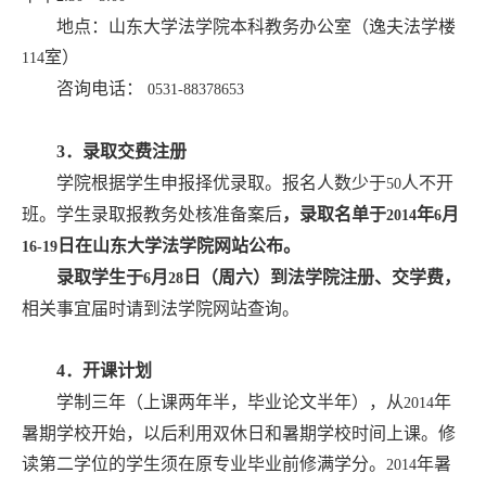
地点：山东大学法学院本科教务办公室（逸夫法学楼
室）
114
咨询电话：
0531-88378653
3
．录取交费注册
学院根据学生申报择优录取。报名人数少于
人不开
50
班。学生录取报教务处核准备案后
，录取名单于
年
月
2014
6
日在山东大学法学院网站公布。
16-19
录取学生于
月
日
（周六）到法学院注册、交学费，
6
28
相关事宜届时请到法学院网站查询。
4
．开课计划
学制三年（上课两年半，毕业论文半年），从
年
2014
暑期学校开始，以后利用双休日和暑期学校时间上课。修
读第二学位的学生须在原专业毕业前修满学分。
年暑
2014