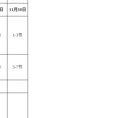
日
11
月10
日
节
1-3节
节
5-7节