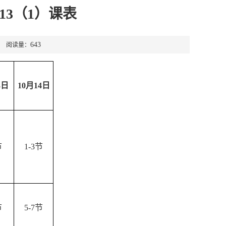
013（1）课表
643
3 阅读量：
3
日
10
月14
日
节
1-3节
节
5-7节