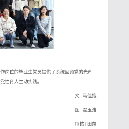
工作岗位的毕业生党员提供了系统回顾党的光辉
的党性育人生动实践。
文 | 马佳娥
图 | 翟玉洁
审核 | 田蕙