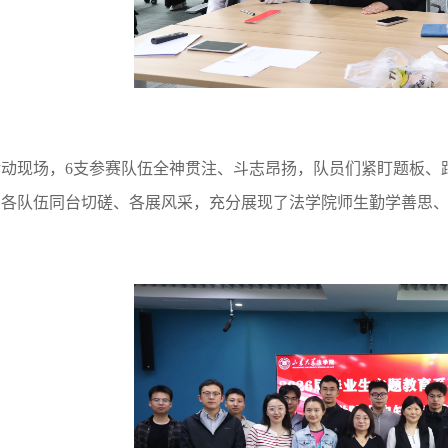
活动现场，6支参赛队伍全神贯注、斗志昂扬，队员们紧盯题板、
，各队伍同台切磋、各展风采，充分展现了法学院师生勤学善思