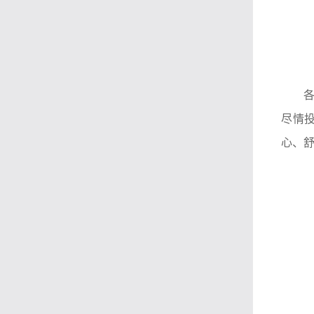
尽情
心、