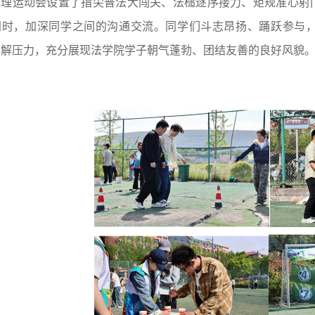
心理运动会设置了指尖普法大闯关、法槌逐序接力、矩规准心射
同时，加深同学之间的沟通交流。同学们斗志昂扬、踊跃参与
排解压力，充分展现法学院学子朝气蓬勃、团结友善的良好风貌