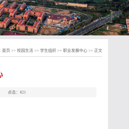
:
首页
>>
校园生活
>>
学生组织
>>
职业发展中心
>> 正文
心
源： 点击：
821